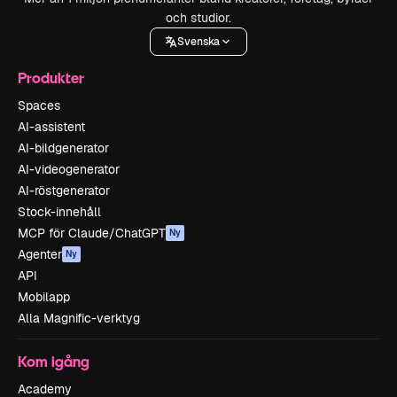
och studior.
Svenska
Produkter
Spaces
AI-assistent
AI-bildgenerator
AI-videogenerator
AI-röstgenerator
Stock-innehåll
MCP för Claude/ChatGPT
Ny
Agenter
Ny
API
Mobilapp
Alla Magnific-verktyg
Kom igång
Academy