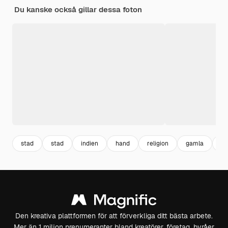
Du kanske också gillar dessa foton
stad
stad
indien
hand
religion
gamla
ku
Den kreativa plattformen för att förverkliga ditt bästa arbete.
Mer än 1 miljon prenumeranter bland kreatörer, företag, byråer