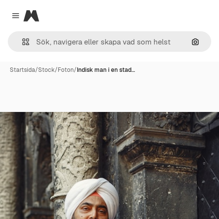
Magnific
Close menu
Sök eft
Startsida
/
Stock
/
Foton
/
Indisk man i en stad…