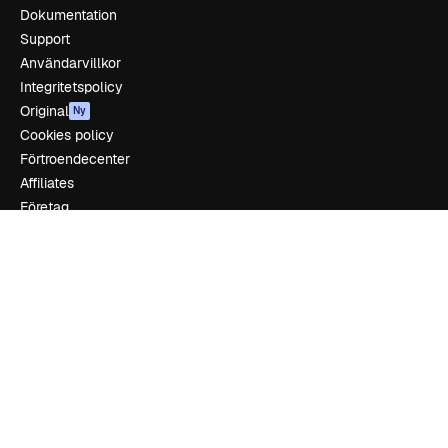
Dokumentation
Support
Användarvillkor
Integritetspolicy
Original
Ny
Cookies policy
Förtroendecenter
Affiliates
Företag
Företag
Prissättning
Om oss
Recensioner
Karriär
Söktrender
Blogg
Händelser