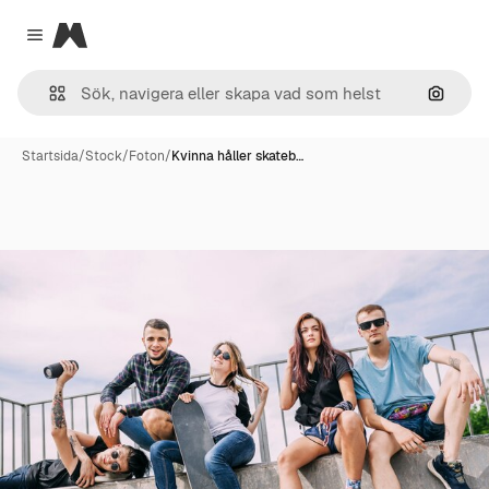
Magnific
Close menu
Sök eft
Startsida
/
Stock
/
Foton
/
Kvinna håller skateb…