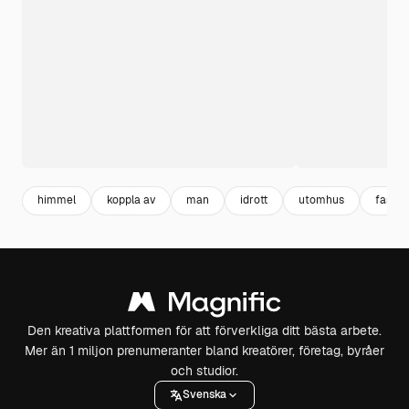
himmel
koppla av
man
idrott
utomhus
fashio
Den kreativa plattformen för att förverkliga ditt bästa arbete.
Mer än 1 miljon prenumeranter bland kreatörer, företag, byråer
och studior.
Svenska