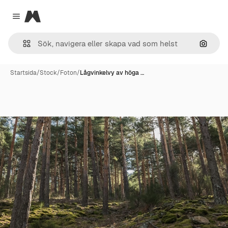
Magnific
Close menu
Sök eft
Startsida
/
Stock
/
Foton
/
Lågvinkelvy av höga …