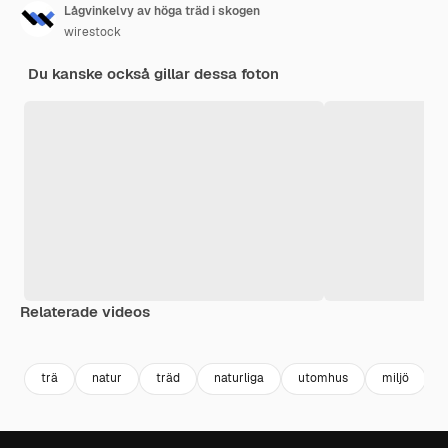
Lågvinkelvy av höga träd i skogen
wirestock
Du kanske också gillar dessa foton
Relaterade videos
Premium
Premium
Premium
Premium
trä
natur
träd
naturliga
utomhus
miljö
l