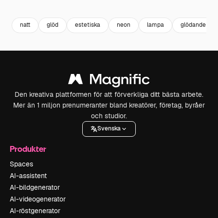
Premium
Premium
Premium
Premium
natt
glöd
estetiska
neon
lampa
glödande
Den kreativa plattformen för att förverkliga ditt bästa arbete.
Mer än 1 miljon prenumeranter bland kreatörer, företag, byråer
och studior.
Svenska
Produkter
Spaces
AI-assistent
AI-bildgenerator
AI-videogenerator
AI-röstgenerator