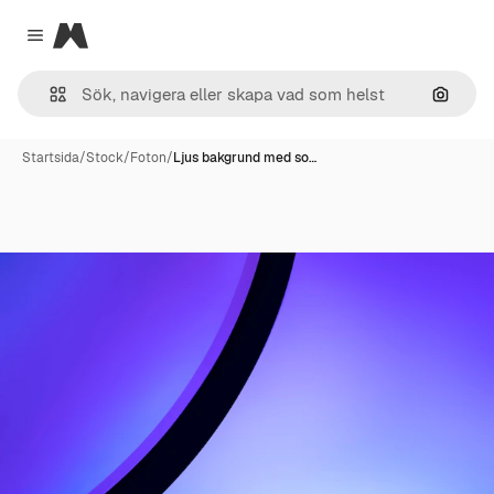
Magnific
Close menu
Sök eft
Startsida
/
Stock
/
Foton
/
Ljus bakgrund med so…