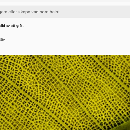
ild av ett grö…
löv