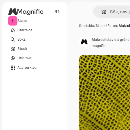
Skapa
Startsida
/
Stock
/
Foton
/
Makrob
Startsida
Söka
Makrobild av ett grönt 
magnific
Stock
Utforska
Alla verktyg