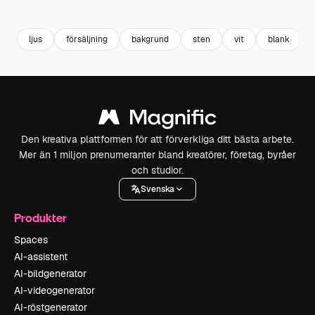
Premium
Premium
Genereras av AI
Premium
Premium
ljus
försäljning
bakgrund
sten
vit
blank
Den kreativa plattformen för att förverkliga ditt bästa arbete.
Mer än 1 miljon prenumeranter bland kreatörer, företag, byråer
och studior.
Svenska
Produkter
Spaces
AI-assistent
AI-bildgenerator
AI-videogenerator
AI-röstgenerator