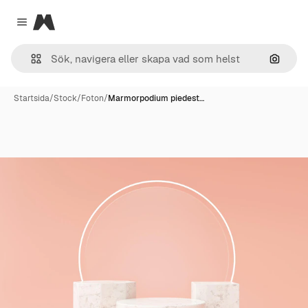
Magnific
Close menu
Sök eft
Startsida
/
Stock
/
Foton
/
Marmorpodium piedest…