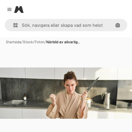
Magnific
Close menu
Sök eft
Startsida
/
Stock
/
Foton
/
Närbild av allvarlig…