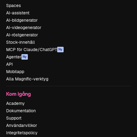
Spaces
AI-assistent
AI-bildgenerator
AI-videogenerator
AI-röstgenerator
Stock-innehåll
MCP för Claude/ChatGPT
Ny
Agenter
Ny
API
Mobilapp
Alla Magnific-verktyg
Kom igång
Academy
Dokumentation
Support
Användarvillkor
Integritetspolicy