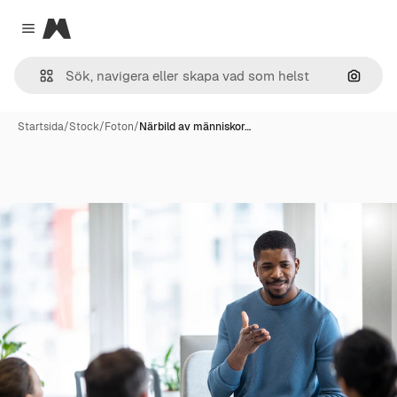
Magnific
Close menu
Sök eft
Startsida
/
Stock
/
Foton
/
Närbild av människor…