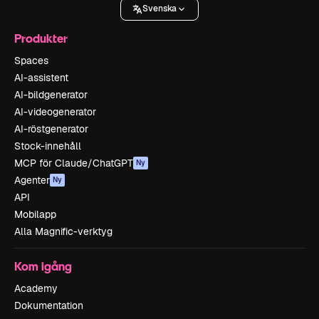
Svenska
Produkter
Spaces
AI-assistent
AI-bildgenerator
AI-videogenerator
AI-röstgenerator
Stock-innehåll
MCP för Claude/ChatGPT
Ny
Agenter
Ny
API
Mobilapp
Alla Magnific-verktyg
Kom igång
Academy
Dokumentation