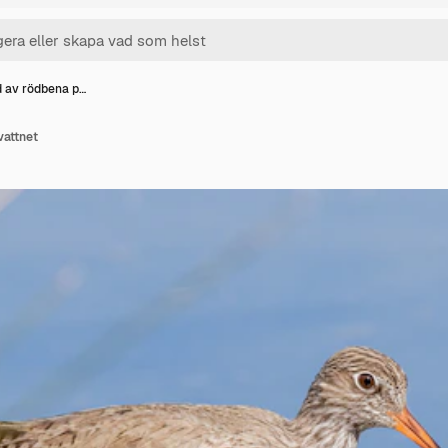
d av rödbena p…
vattnet