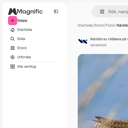
Skapa
Startsida
/
Stock
/
Foton
/
Närbil
Startsida
Söka
Närbild av rödbena på 
wirestock
Stock
Utforska
Alla verktyg