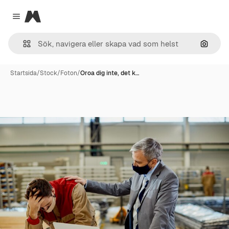
Magnific
Close menu
Sök eft
Startsida
/
Stock
/
Foton
/
Oroa dig inte, det k…