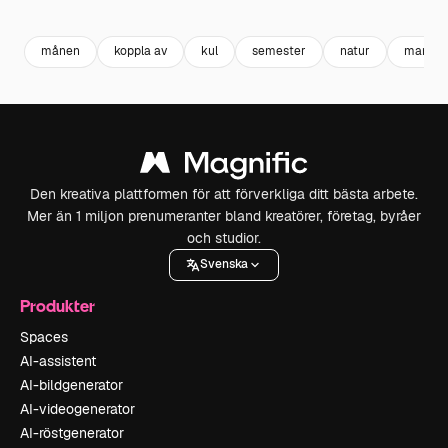
Premium
Premium
Premium
Premium
månen
koppla av
kul
semester
natur
man
Den kreativa plattformen för att förverkliga ditt bästa arbete.
Mer än 1 miljon prenumeranter bland kreatörer, företag, byråer
och studior.
Svenska
Produkter
Spaces
AI-assistent
AI-bildgenerator
AI-videogenerator
AI-röstgenerator