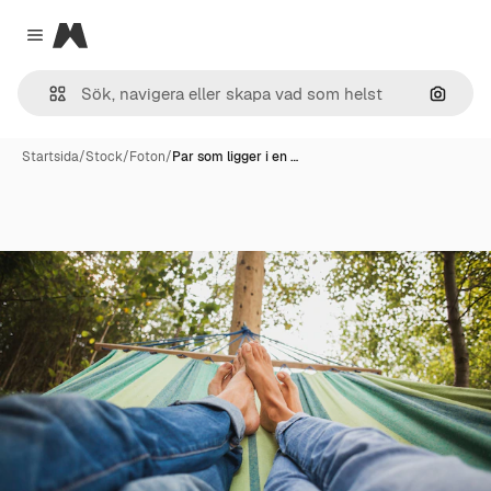
Magnific
Close menu
Sök eft
Startsida
/
Stock
/
Foton
/
Par som ligger i en …