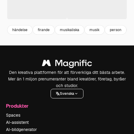
händelse
firande
musikaliska
musik
person
i
Den kreativa plattformen för att förverkliga ditt bästa arbete.
Mer än 1 miljon prenumeranter bland kreatörer, företag, byråer
och studior.
Svenska
Produkter
Spaces
AI-assistent
AI-bildgenerator