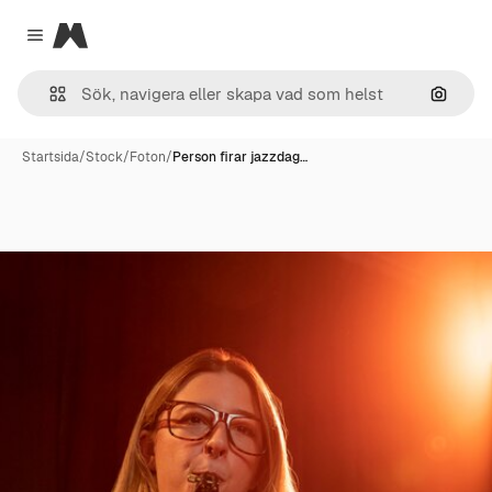
Magnific
Close menu
Sök eft
Startsida
/
Stock
/
Foton
/
Person firar jazzdag…