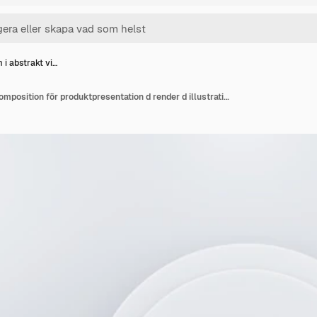
 i abstrakt vi…
Podium i abstrakt vit komposition för produktpresentation d render d illustration