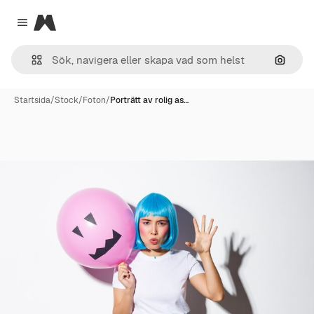
Magnific
Close menu
Sök eft
Startsida
/
Stock
/
Foton
/
Porträtt av rolig as…