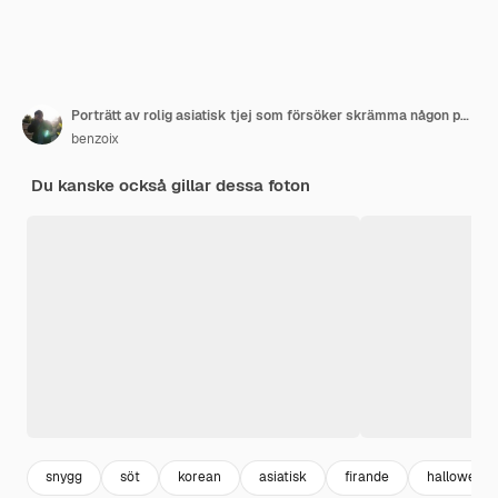
Porträtt av rolig asiatisk tjej som försöker skrämma någon på halloween, bär blå peruk och håller en rosa ballong med läskigt ansikte.
benzoix
Du kanske också gillar dessa foton
snygg
söt
korean
asiatisk
firande
halloween