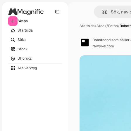
Skapa
Startsida
/
Stock
/
Foton
/
Roboth
Startsida
Söka
Robothand som håller 
rawpixel.com
Stock
Utforska
Alla verktyg