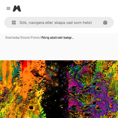
Magnific
Close menu
Sök eft
Startsida
/
Stock
/
Foton
/
Rörig abstrakt bakgr…