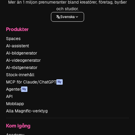
Mer än 1 miljon prenumeranter bland kreatörer, företag, byråer
och studior.
Svenska
Produkter
Spaces
AI-assistent
AI-bildgenerator
AI-videogenerator
AI-röstgenerator
Stock-innehåll
MCP för Claude/ChatGPT
Ny
Agenter
Ny
API
Mobilapp
Alla Magnific-verktyg
Kom igång