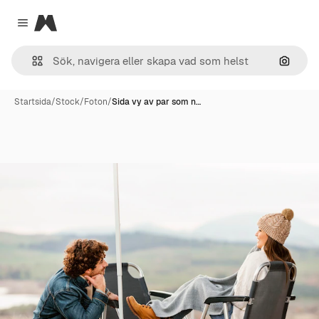
Magnific
Close menu
Sök eft
Startsida
/
Stock
/
Foton
/
Sida vy av par som n…