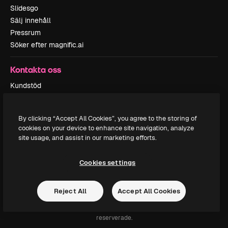
Slidesgo
Sälj innehåll
Pressrum
Söker efter magnific.ai
Kontakta oss
Kundstöd
Instagram
YouTube
By clicking “Accept All Cookies”, you agree to the storing of
LinkedIn
cookies on your device to enhance site navigation, analyze
TikTok
site usage, and assist in our marketing efforts.
Discord
X
Cookies settings
Reddit
Reject All
Accept All Cookies
Copyright © 2010-
2026
Freepik Company S.L.U.
Alla rättigheter
reserverade
.