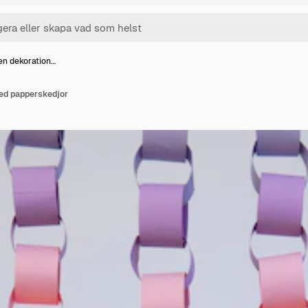
ben dekoration…
med papperskedjor