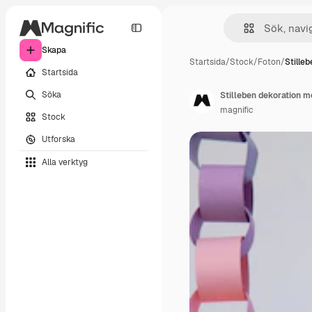
Skapa
Startsida
/
Stock
/
Foton
/
Stille
Startsida
Söka
Stilleben dekoration 
magnific
Stock
Utforska
Alla verktyg