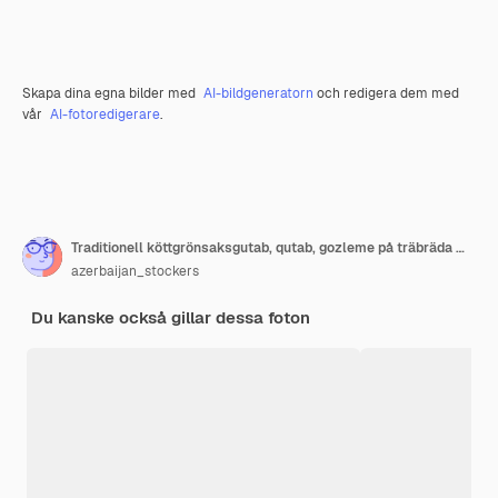
Skapa dina egna bilder med
AI-bildgeneratorn
och redigera dem med
vår
AI-fotoredigerare
.
Traditionell köttgrönsaksgutab, qutab, gozleme på träbräda med sumakh, yoghurt
azerbaijan_stockers
Du kanske också gillar dessa foton