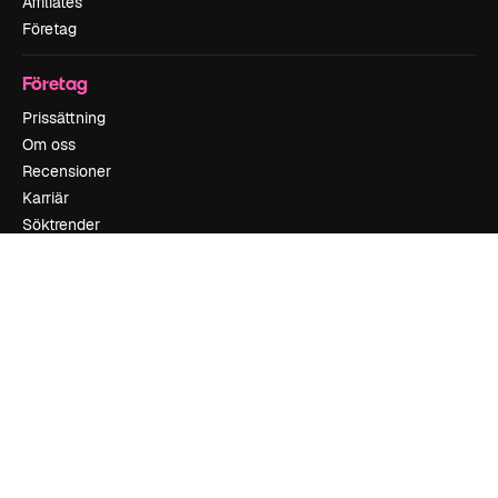
Affiliates
Företag
Företag
Prissättning
Om oss
Recensioner
Karriär
Söktrender
Blogg
Händelser
Slidesgo
Sälj innehåll
Pressrum
Söker efter magnific.ai
Kontakta oss
Kundstöd