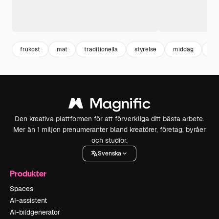
frukost
mat
traditionella
styrelse
middag
lu
Den kreativa plattformen för att förverkliga ditt bästa arbete.
Mer än 1 miljon prenumeranter bland kreatörer, företag, byråer
och studior.
Svenska
Produkter
Spaces
AI-assistent
AI-bildgenerator