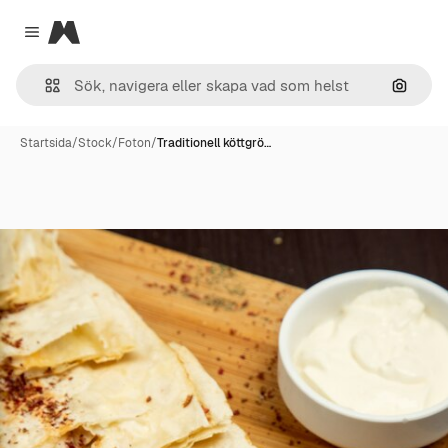
Magnific
Close menu
Sök eft
Startsida
/
Stock
/
Foton
/
Traditionell köttgrö…