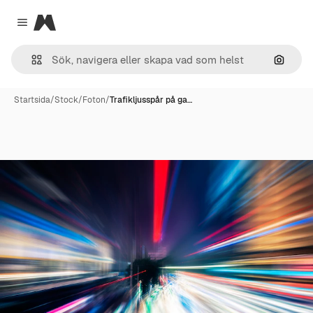
Magnific
Close menu
Sök eft
Startsida
/
Stock
/
Foton
/
Trafikljusspår på ga…