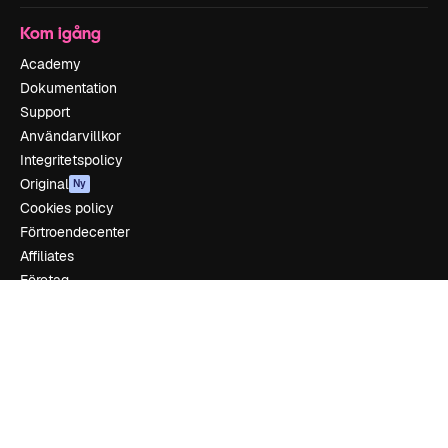
Kom igång
Academy
Dokumentation
Support
Användarvillkor
Integritetspolicy
Original
Ny
Cookies policy
Förtroendecenter
Affiliates
Företag
Företag
Prissättning
Om oss
Recensioner
Karriär