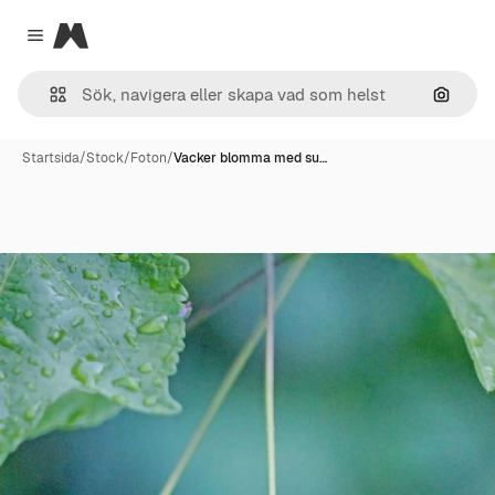
Magnific
Close menu
Sök eft
Startsida
/
Stock
/
Foton
/
Vacker blomma med su…