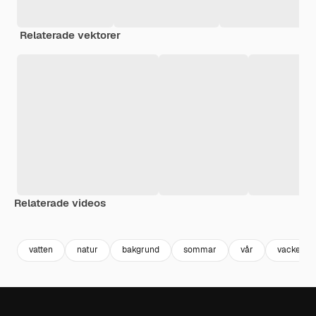
Relaterade vektorer
Relaterade videos
Premium
Premium
Premium
Premium
vatten
natur
bakgrund
sommar
vår
vacker