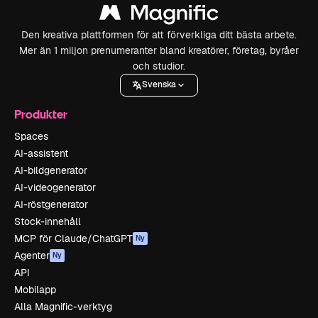
Den kreativa plattformen för att förverkliga ditt bästa arbete.
Mer än 1 miljon prenumeranter bland kreatörer, företag, byråer
och studior.
Svenska
Produkter
Spaces
AI-assistent
AI-bildgenerator
AI-videogenerator
AI-röstgenerator
Stock-innehåll
MCP för Claude/ChatGPT
Ny
Agenter
Ny
API
Mobilapp
Alla Magnific-verktyg