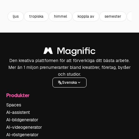
Premium
Premium
Premium
Premium
ljus
tropiska
himmel
koppla av
semester
oce
Den kreativa plattformen för att förverkliga ditt bästa arbete.
Mer än 1 miljon prenumeranter bland kreatörer, företag, byråer
och studior.
Svenska
Produkter
Spaces
AI-assistent
AI-bildgenerator
AI-videogenerator
AI-röstgenerator