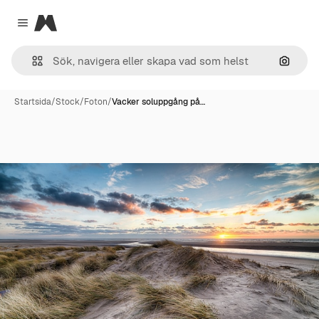
Magnific
Close menu
Sök eft
Startsida
/
Stock
/
Foton
/
Vacker soluppgång på…