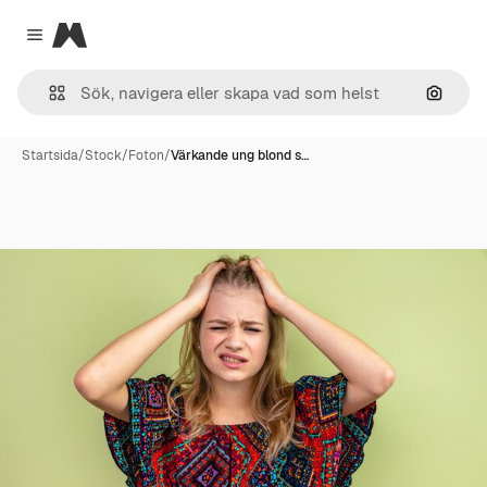
Magnific
Close menu
Sök eft
Startsida
/
Stock
/
Foton
/
Värkande ung blond s…