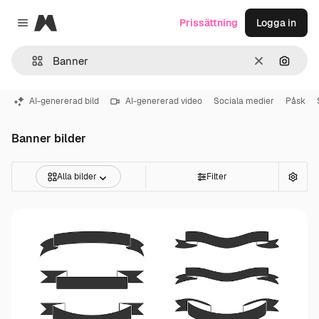
Magnific
Prissättning
Logga in
Close menu
Rensa
Sök eft
AI-genererad bild
AI-genererad video
Sociala medier
Påsk
Banner bilder
Alla bilder
Filter