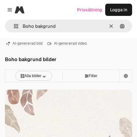
Magnific
Prissättning
Logga in
Close menu
Rensa
Sök eft
AI-genererad bild
AI-genererad video
Boho bakgrund bilder
Alla bilder
Filter