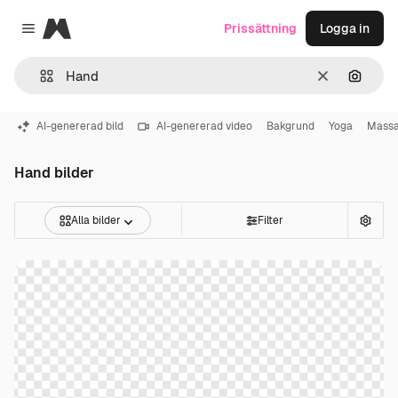
Magnific
Prissättning
Logga in
Close menu
Rensa
Sök eft
AI-genererad bild
AI-genererad video
Bakgrund
Yoga
Mass
Hand bilder
Alla bilder
Filter