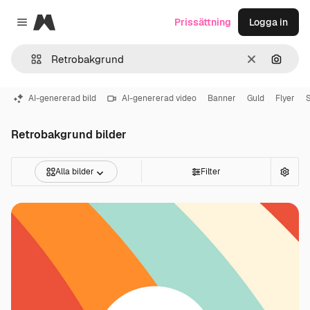
Magnific
Prissättning
Logga in
Close menu
Rensa
Sök eft
AI-genererad bild
AI-genererad video
Banner
Guld
Flyer
Retrobakgrund bilder
Alla bilder
Filter