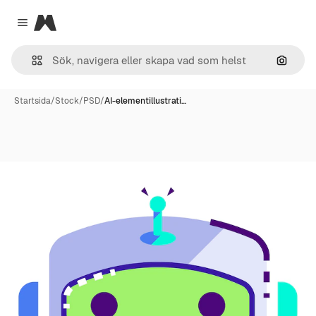
Magnific
Close menu
Sök eft
Startsida
/
Stock
/
PSD
/
AI-elementillustrati…