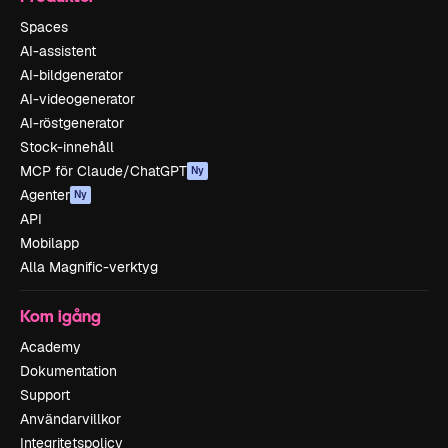
Spaces
AI-assistent
AI-bildgenerator
AI-videogenerator
AI-röstgenerator
Stock-innehåll
MCP för Claude/ChatGPT
Ny
Agenter
Ny
API
Mobilapp
Alla Magnific-verktyg
Kom igång
Academy
Dokumentation
Support
Användarvillkor
Integritetspolicy