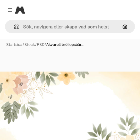
Magnific
Close menu
Sök eft
Startsida
/
Stock
/
PSD
/
Akvarell bröllopsbår…