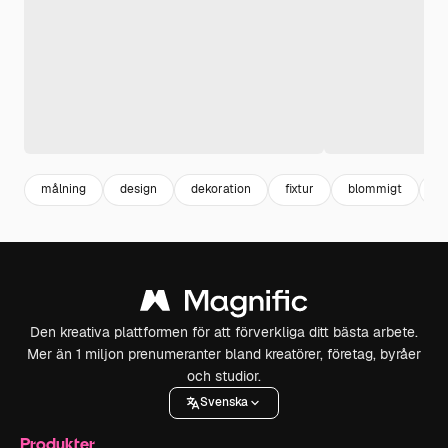
målning
design
dekoration
fixtur
blommigt
br
Den kreativa plattformen för att förverkliga ditt bästa arbete.
Mer än 1 miljon prenumeranter bland kreatörer, företag, byråer
och studior.
Svenska
Produkter