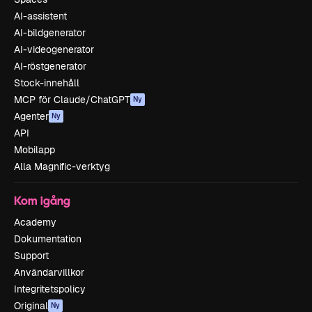
AI-assistent
AI-bildgenerator
AI-videogenerator
AI-röstgenerator
Stock-innehåll
MCP för Claude/ChatGPT
Ny
Agenter
Ny
API
Mobilapp
Alla Magnific-verktyg
Kom igång
Academy
Dokumentation
Support
Användarvillkor
Integritetspolicy
Original
Ny