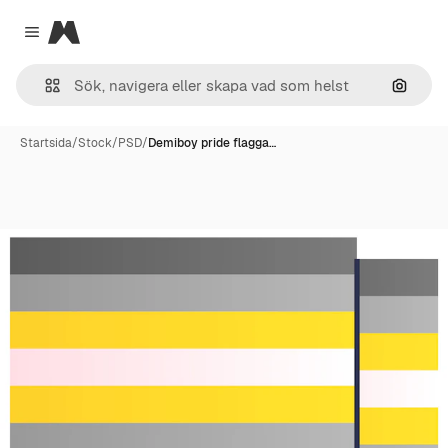
Magnific
Close menu
Sök eft
Startsida
/
Stock
/
PSD
/
Demiboy pride flagga…