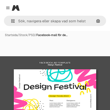
Magnific
Close menu
Sök eft
Startsida
/
Stock
/
PSD
/
Facebook-mall för de…