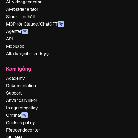
AI-videogenerator
AI-röstgenerator
Stock-innehåll
MCP för Claude/ChatGPT
Ny
Agenter
Ny
API
Mobilapp
Alla Magnific-verktyg
Kom igång
Academy
Dokumentation
Support
Användarvillkor
Integritetspolicy
Original
Ny
Cookies policy
Förtroendecenter
Affiliates