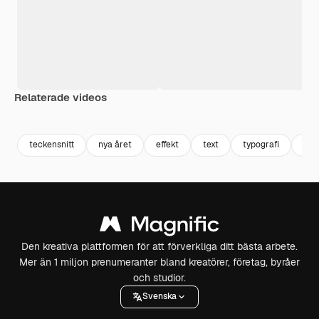
Relaterade videos
Premium
Premium
teckensnitt
nya året
effekt
text
typografi
gott
Den kreativa plattformen för att förverkliga ditt bästa arbete.
Mer än 1 miljon prenumeranter bland kreatörer, företag, byråer
och studior.
Svenska