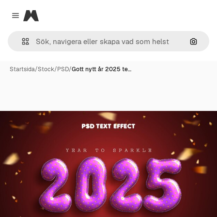
Magnific
Close menu
Sök eft
Startsida
/
Stock
/
PSD
/
Gott nytt år 2025 te…