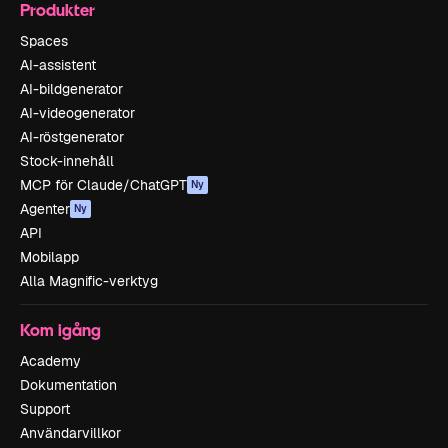
Produkter
Spaces
AI-assistent
AI-bildgenerator
AI-videogenerator
AI-röstgenerator
Stock-innehåll
MCP för Claude/ChatGPT
Ny
Agenter
Ny
API
Mobilapp
Alla Magnific-verktyg
Kom igång
Academy
Dokumentation
Support
Användarvillkor