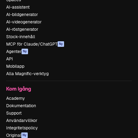
AI-assistent
AI-bildgenerator
AI-videogenerator
AI-röstgenerator
Stock-innehåll
MCP för Claude/ChatGPT
Ny
Agenter
Ny
API
Mobilapp
Alla Magnific-verktyg
Kom igång
Academy
Dokumentation
Support
Användarvillkor
Integritetspolicy
Original
Ny