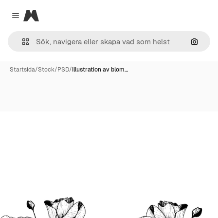
Magnific
Close menu
Sök eft
Startsida
/
Stock
/
PSD
/
Illustration av blom…