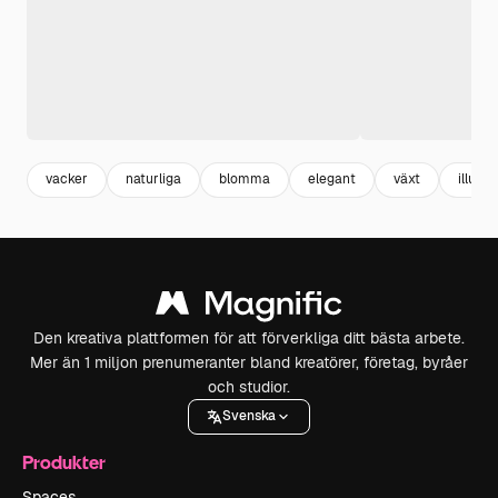
vacker
naturliga
blomma
elegant
växt
illustr
Den kreativa plattformen för att förverkliga ditt bästa arbete.
Mer än 1 miljon prenumeranter bland kreatörer, företag, byråer
och studior.
Svenska
Produkter
Spaces