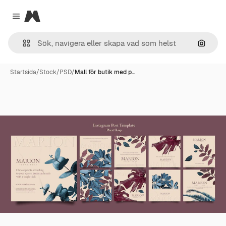
Magnific
Close menu
Sök eft
Startsida
/
Stock
/
PSD
/
Mall för butik med p…