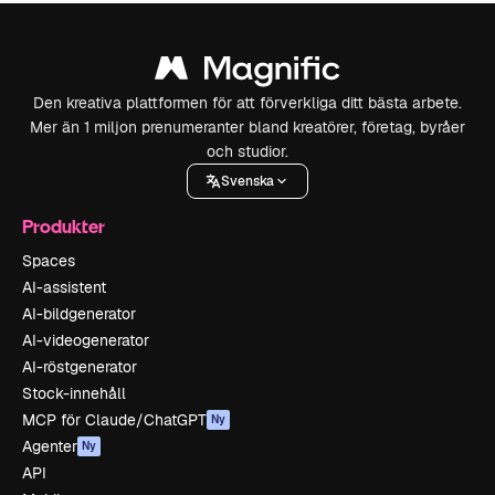
Den kreativa plattformen för att förverkliga ditt bästa arbete.
Mer än 1 miljon prenumeranter bland kreatörer, företag, byråer
och studior.
Svenska
Produkter
Spaces
AI-assistent
AI-bildgenerator
AI-videogenerator
AI-röstgenerator
Stock-innehåll
MCP för Claude/ChatGPT
Ny
Agenter
Ny
API