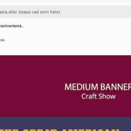
r hantverksmä…
ssa