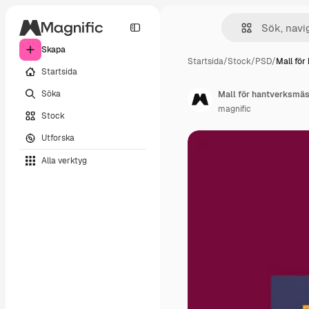
Skapa
Startsida
/
Stock
/
PSD
/
Mall fö
Startsida
Söka
Mall för hantverksmä
magnific
Stock
Utforska
Alla verktyg