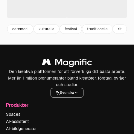
ceremoni
kulturella
festival
traditionella
rit
l
Den kreativa plattformen för att förverkliga ditt bästa arbete.
Mer än 1 miljon prenumeranter bland kreatörer, företag, byråer
och studior.
Svenska
Produkter
Spaces
AI-assistent
AI-bildgenerator