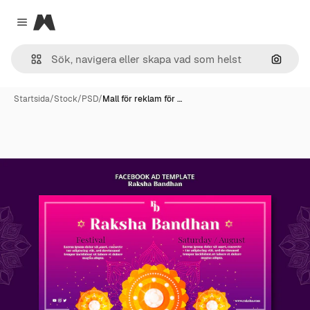
Magnific
Close menu
Sök eft
Startsida
/
Stock
/
PSD
/
Mall för reklam för …