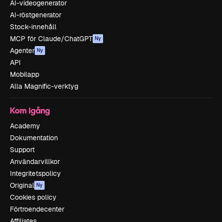
AI-videogenerator
AI-röstgenerator
Stock-innehåll
MCP för Claude/ChatGPT
Ny
Agenter
Ny
API
Mobilapp
Alla Magnific-verktyg
Kom igång
Academy
Dokumentation
Support
Användarvillkor
Integritetspolicy
Original
Ny
Cookies policy
Förtroendecenter
Affiliates