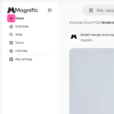
Skapa
Startsida
/
Stock
/
PSD
/
Modell 
Startsida
Söka
Modell design med ung
magnific
Stock
Utforska
Alla verktyg