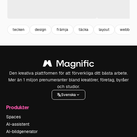
tecken
design
främja
täcka
layout
webben
Den kreativa plattformen för att förverkliga ditt bästa arbete.
Mer än 1 miljon prenumeranter bland kreatörer, företag, byråer
och studior.
Svenska
Produkter
Spaces
AI-assistent
AI-bildgenerator