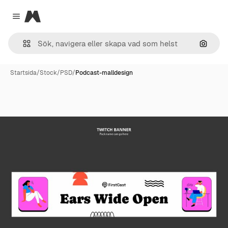
Magnific
Close menu
Sök eft
Startsida
/
Stock
/
PSD
/
Podcast-malldesign