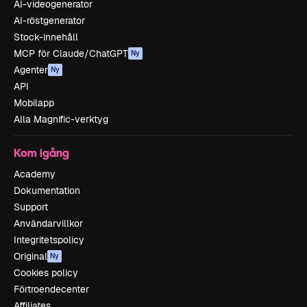
AI-videogenerator
AI-röstgenerator
Stock-innehåll
MCP för Claude/ChatGPT
Ny
Agenter
Ny
API
Mobilapp
Alla Magnific-verktyg
Kom igång
Academy
Dokumentation
Support
Användarvillkor
Integritetspolicy
Original
Ny
Cookies policy
Förtroendecenter
Affiliates