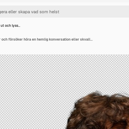
 ut och lyss…
Ser glad ut och lyssnar och försöker höra en hemlig konversation eller skvaller avlyssning