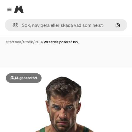
Magnific
Close menu
Sök eft
Startsida
/
Stock
/
PSD
/
Wrestler poserar iso…
AI-genererad