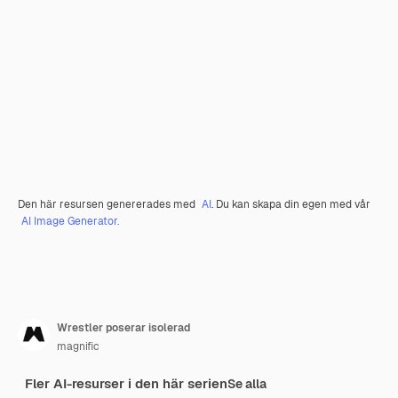
Den här resursen genererades med
AI
. Du kan skapa din egen med vår
AI Image Generator.
Wrestler poserar isolerad
magnific
Fler AI-resurser i den här serien
Se alla