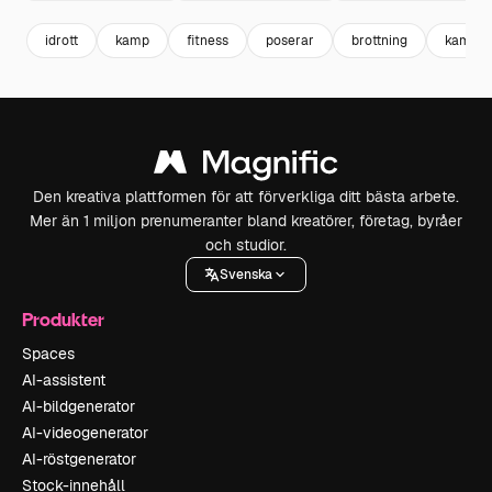
idrott
kamp
fitness
poserar
brottning
kampid
Den kreativa plattformen för att förverkliga ditt bästa arbete.
Mer än 1 miljon prenumeranter bland kreatörer, företag, byråer
och studior.
Svenska
Produkter
Spaces
AI-assistent
AI-bildgenerator
AI-videogenerator
AI-röstgenerator
Stock-innehåll