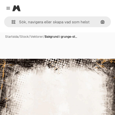
Magnific
Close menu
Sök eft
Startsida
/
Stock
/
Vektorer
/
Bakgrund i grunge-st…