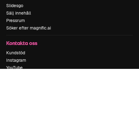
Slidesgo
Sälj innehåll
Pressrum
Söker efter magnific.ai
Kontakta oss
Kundstöd
Instagram
YouTube
LinkedIn
TikTok
Discord
X
Reddit
Copyright © 2010-
2026
Freepik Company S.L.U.
Alla rättigheter
reserverade
.