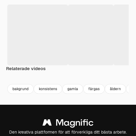
Relaterade videos
Premium
Premium
Genereras av AI
Premium
Premium
bakgrund
konsistens
gamla
färgas
åldern
ab
Den kreativa plattformen för att förverkliga ditt bästa arbete.