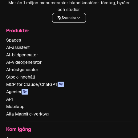
Mer än 1 miljon prenumeranter bland kreatörer, företag, byråer
och studior.
Svenska
Produkter
Spaces
AI-assistent
AI-bildgenerator
AI-videogenerator
AI-röstgenerator
Stock-innehåll
MCP för Claude/ChatGPT
Ny
Agenter
Ny
API
Mobilapp
Alla Magnific-verktyg
Kom igång