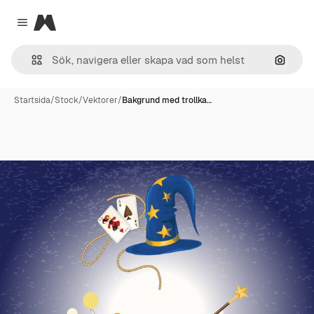
Magnific
Close menu
Sök eft
Startsida
/
Stock
/
Vektorer
/
Bakgrund med trollka…