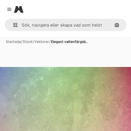
Magnific
Close menu
Sök eft
Startsida
/
Stock
/
Vektorer
/
Elegant vattenfärgsb…