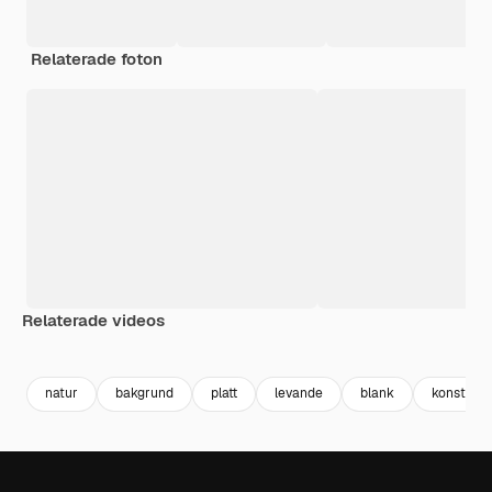
Relaterade foton
Relaterade videos
Premium
Premium
Genereras av AI
Premium
Premium
natur
bakgrund
platt
levande
blank
konst