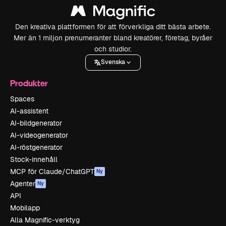
Den kreativa plattformen för att förverkliga ditt bästa arbete.
Mer än 1 miljon prenumeranter bland kreatörer, företag, byråer
och studior.
Svenska
Produkter
Spaces
AI-assistent
AI-bildgenerator
AI-videogenerator
AI-röstgenerator
Stock-innehåll
MCP för Claude/ChatGPT
Ny
Agenter
Ny
API
Mobilapp
Alla Magnific-verktyg