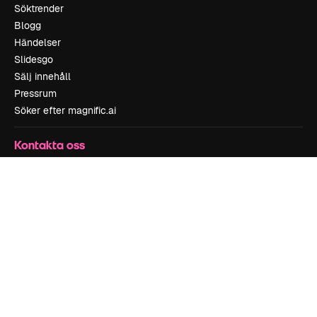
Söktrender
Blogg
Händelser
Slidesgo
Sälj innehåll
Pressrum
Söker efter magnific.ai
Kontakta oss
Kundstöd
Instagram
YouTube
LinkedIn
TikTok
Discord
X
Reddit