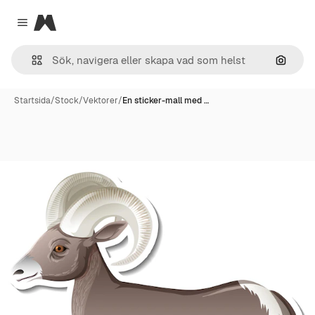
Magnific
Close menu
Sök eft
Startsida
/
Stock
/
Vektorer
/
En sticker-mall med …