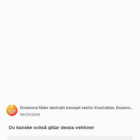
Ensamma fäder abstrakt koncept vektor illustration. Ensamstående föräldrarfamilj, faderskap, lyckligt barn, son och dotter, man som matar bär barn, hjälp i studier, bra pappa abstrakt metafor.
vectorjuice
Du kanske också gillar dessa vektorer