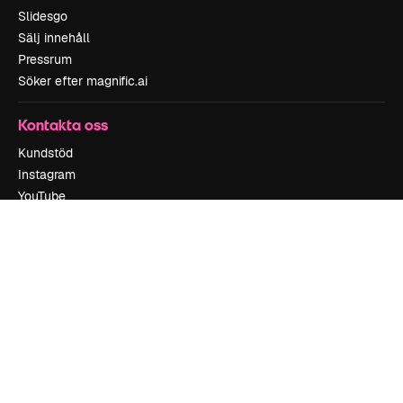
Slidesgo
Sälj innehåll
Pressrum
Söker efter magnific.ai
Kontakta oss
Kundstöd
Instagram
YouTube
LinkedIn
TikTok
Discord
X
Reddit
Copyright © 2010-
2026
Freepik Company S.L.U.
Alla rättigheter
reserverade
.