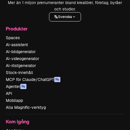
Mer än 1 miljon prenumeranter bland kreatörer, företag, byråer
och studior.
Svenska
Produkter
Spaces
AI-assistent
AI-bildgenerator
AI-videogenerator
AI-röstgenerator
Stock-innehåll
MCP för Claude/ChatGPT
Ny
Agenter
Ny
API
Mobilapp
Alla Magnific-verktyg
Kom igång