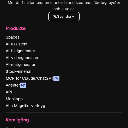
Mer än 1 miljon prenumeranter bland kreatörer, företag, byråer
och studior.
Svenska
Produkter
Spaces
AI-assistent
AI-bildgenerator
AI-videogenerator
AI-röstgenerator
Stock-innehåll
MCP för Claude/ChatGPT
Ny
Agenter
Ny
API
Mobilapp
Alla Magnific-verktyg
Kom igång