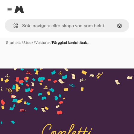
Magnific
Close menu
Sök eft
Startsida
/
Stock
/
Vektorer
/
Färgglad konfettibak…