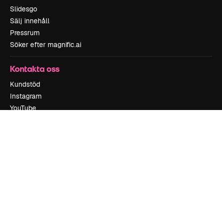
Slidesgo
Sälj innehåll
Pressrum
Söker efter magnific.ai
Kontakta oss
Kundstöd
Instagram
YouTube
LinkedIn
TikTok
Discord
X
Reddit
Copyright © 2010-
2026
Freepik Company S.L.U.
Alla rättigheter
reserverade
.