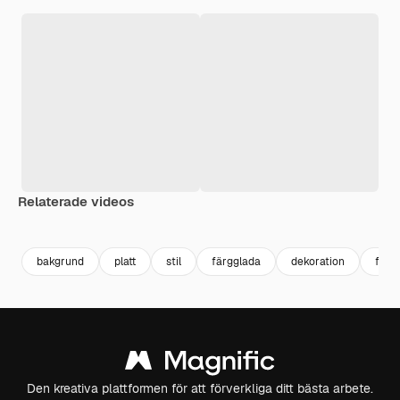
Relaterade videos
Premium
Premium
Premium
Premium
Genereras a
bakgrund
platt
stil
färgglada
dekoration
festi
Den kreativa plattformen för att förverkliga ditt bästa arbete.