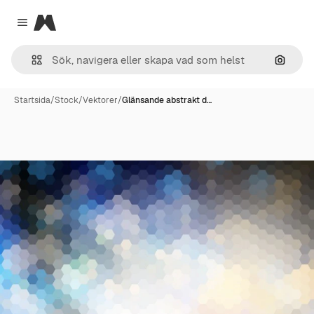
Magnific
Close menu
Sök eft
Startsida
/
Stock
/
Vektorer
/
Glänsande abstrakt d…