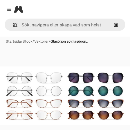
Magnific
Close menu
Sök eft
Startsida
/
Stock
/
Vektorer
/
Glasögon solglasögon…