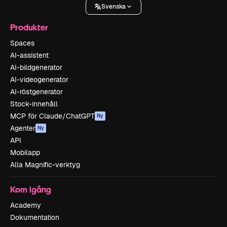
Svenska
Produkter
Spaces
AI-assistent
AI-bildgenerator
AI-videogenerator
AI-röstgenerator
Stock-innehåll
MCP för Claude/ChatGPT
Ny
Agenter
Ny
API
Mobilapp
Alla Magnific-verktyg
Kom igång
Academy
Dokumentation