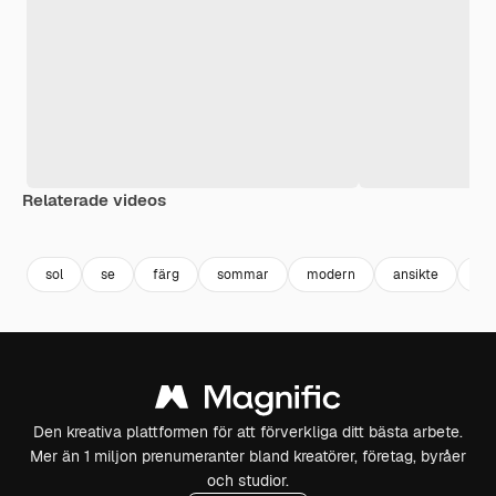
Relaterade videos
Premium
Premium
Genereras av AI
Premium
Premium
Genereras a
sol
se
färg
sommar
modern
ansikte
tre
Den kreativa plattformen för att förverkliga ditt bästa arbete.
Mer än 1 miljon prenumeranter bland kreatörer, företag, byråer
och studior.