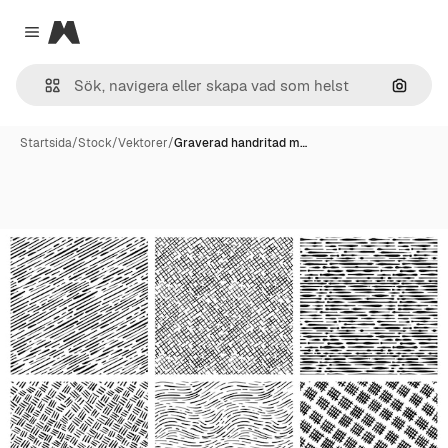
Magnific
Close menu
Sök eft
Startsida
/
Stock
/
Vektorer
/
Graverad handritad m…