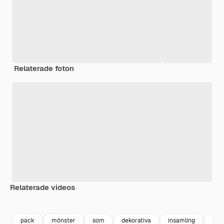
Relaterade foton
Relaterade videos
Premium
Premium
Premium
Premium
pack
mönster
som
dekorativa
insamling
dek