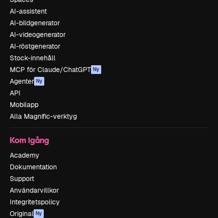
AI-assistent
AI-bildgenerator
AI-videogenerator
AI-röstgenerator
Stock-innehåll
MCP för Claude/ChatGPT
Ny
Agenter
Ny
API
Mobilapp
Alla Magnific-verktyg
Kom igång
Academy
Dokumentation
Support
Användarvillkor
Integritetspolicy
Original
Ny