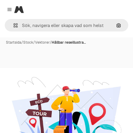
Magnific
Close menu
Sök eft
Startsida
/
Stock
/
Vektorer
/
Hållbar reseillustra…